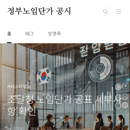
본문 바로가기
정부노임단가 공시
홈
태그
방명록
카테고리 없음
조달청 노임단가 공표 세부사
항 확인
by 띠아모T
2024. 10. 11.