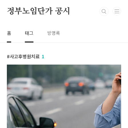
본문 바로가기
정부노임단가 공시
홈
태그
방명록
사고후병원치료
1