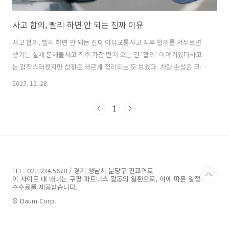
사고 합의, 빨리 하면 안 되는 진짜 이유
사고 합의, 빨리 하면 안 되는 진짜 이유교통사고 직후 합의를 서두르면
생기는 실제 문제들사고 직후 가장 먼저 오는 건 ‘합의’ 이야기였다사고
는 갑작스러웠지만 상황은 빠르게 정리되는 듯 보였다. 차량 손상은 크지
않았고, 상대 운전자도 협조적이었다. 보험사 담당자는 통화 내내 차분했
2025. 12. 28.
고, 대화의 방향은 자연스럽게 합의로 흘러갔다. 경미한 사고이니 크게
걱정할 필요 없고, 지금 합의하면 절차도 간단하다는 말이었다. 그 순간
1
에는 그 말이 합리적으로 들렸다. 복잡한 일을 빨리 끝내고 싶은 마음이
앞섰다.‘지금 합의하면 편하다’는 말의 함정합의를 서두르게 만드는 말
들은 공통점이 있다. 지금 정리하지 않으면 번거로워진다는 뉘앙스다. 사
고가 커지기 전에 마무리하자는 표현은 불안을 자극한다. 하지만 그 편리
함은 대부분..
TEL. 02.1234.5678 / 경기 성남시 분당구 판교역로
이 사이트 내 배너는 쿠팡 파트너스 활동의 일환으로, 이에 따른 일정액의
수수료를 제공받습니다.
© Daum Corp.