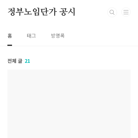
본문 바로가기
정부노임단가 공시
홈
태그
방명록
전체 글
21