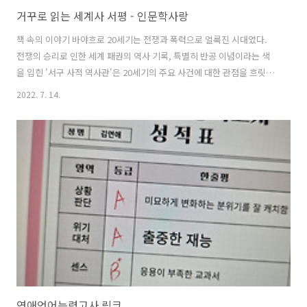
거꾸로 읽는 세계사 서평 - 인문학사랑
책 속의 이야기 바야흐로 20세기는 전쟁과 폭력으로 얼룩진 시대였다.
전쟁의 승리로 인한 세계 패권의 역사 기록, 특별히 반공 이념이라는 색
을 입힌 '서구 사적 역사관'은 20세기의 주요 사건에 대한 관점을 흐릿하
게 하였고, 이는 현재 우리가 보는 세계사적 관점 또한 왜곡시키는 듯하
2022. 7. 14.
다. 세계사는 지금도 여전히 진행 중이며, 현재를 올바르게 판단하기 위
해서는 과거를 올바르게 알아야 함을 절실히 느낀다. 그런 의미에서 이
책은 1,2차 세계대전, 러시아 혁명, 중국의 국공내전, 베트남 전쟁 그리
고 지금까지 이어지고 있는 팔레스타인 내전과 같은 주요 사건들을 간략
하게나마 머릿속에 정리하는데 도움이 되었다. 책을 읽고 "역사는 아와
비와의 투쟁이다"라고 말한 단재 신채호 선생의 표현이 떠올랐다. 책에
서 나온 드..
연애언어능력고사 링크