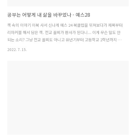
공부는 어떻게 내 삶을 바꾸었나 - 예스28
책 속의 이야기 이북 사서 신나게 예스 24 북클럽을 뒤져보다가 제목부터
리마커블 해서 담은 책. 전교 꼴찌가 판사가 된다니... 이게 무슨 말도 안
되는 소리? 그냥 전교 꼴찌도 아니고 유년기부터 고등학교 2학년까지 야
구만 하던 운동부 학생이 중학교 교재부터 사서 열심히 공부해서 진짜 판
2022. 7. 15.
사가 돼버린 책 내용이 맞았다. 공부에 대한 숨겨진 비책이 있던 게 아니
라 (운동부였지만 엘리트 집안이어서 운동과 공부를 성실히 병행시켰다
던지, 머리가 천재적이었다던지 등등의...) 진짜 공부해본 적도 없던 사람
이 이 악물고 공부한 내용이었다. 몇 년 전부터 나는 당연한 소리를 주의
깊게 듣는 게 참 중요하다고 느낀다. 이를테면 남들 놀 때 공부 더 하면 성
공한다, 배움을 멈추지 말자, 무슨 일이든 성실함은 기본 덕목이..